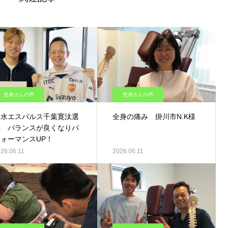
患者さんの声
患者さんの声
清水エスパルス千葉寛汰選
全身の痛み 掛川市N.K様
手 バランスが良くなりパ
フォーマンスUP！
26.06.11
2026.06.11