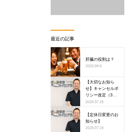
最近の記事
肝臓の役割は？
2026.08.6
【大切なお知ら
せ】キャンセルポ
リシー改定（3日
前まで）のご案内
2026.07.25
【定休日変更のお
知らせ】
2026.07.24