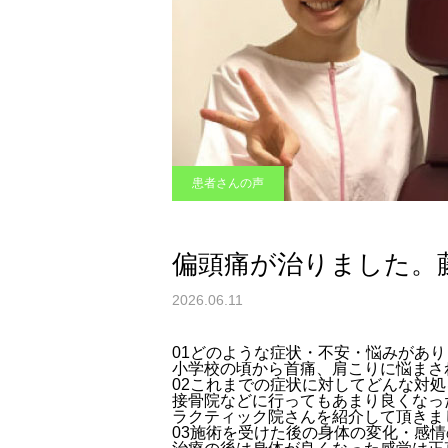
患者さんの声
偏頭痛が治りました。藤
2026.06.11
01
どのような症状・不安・悩みがあり
小学校の頃から首痛、肩こりに悩まさ
02
これまでの症状に対してどんな対処
接骨院などに行ってもあまり良くなっ
ラクティック院さんを紹介して頂きま
03
施術を受けた後の身体の変化・感情