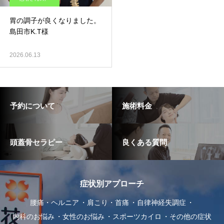
胃の調子が良くなりました。
島田市K.T様
2026.06.13
予約について
施術料金
頭蓋骨セラピー
良くある質問
症状別アプローチ
腰痛・ヘルニア
肩こり・首痛
自律神経失調症
内科のお悩み
女性のお悩み
スポーツカイロ
その他の症状