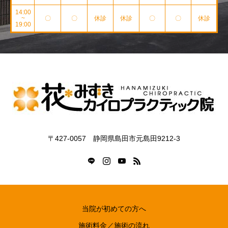
14:00
~
〇
〇
休診
休診
〇
〇
休診
19:00
〒427-0057 静岡県島田市元島田9212-3
当院が初めての方へ
施術料金／施術の流れ