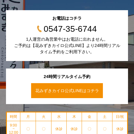
お電話はコチラ
0547-35-6744
1人運営の為営業中はお電話に出れません。
ご予約は【花みずきカイロ公式LINE】より24時間リアル
タイム予約をご利用下さい。
24時間リアルタイム予約
花みずきカイロ公式LINEはコチラ
時間
月
火
水
木
金
土
日/祝
9:00
~
〇
〇
休診
休診
〇
〇
休診
12:00