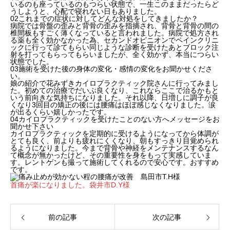
いるのも座っているのもつらい状態で、一生このままだったらど
うしようと、心配で寝れない日もありました。
02
これまでの症状に対してどんな対処をしてきましたか？
病院では骨盤の歪みと背骨の歪みを指摘され、背骨と背骨の間の
椎間板もすごく薄くなっていると言われました。病院で処方され
る薬も全く効かなかった為、セカンドオピニオンでペインクリニ
ックに行って診てもらい同じような診断を受けたあとブロック注
射を打ってもらってもらいましたが、全く効かず、本当につらい
状態でした。
03
施術を受けた後の身体の変化・感情の変化をお聞かせくださ
い。
娘の紹介で花みずきカイロプラクティック院さんに行ってみまし
た。初めての治療でだいぶ良くなり、これならここで治るかもと
いう前向きな気持ちになりました。それ以降、日増しに調子が良
くなり3回目の矯正の後には腰痛はほぼ感じなくなりました。涙
が出るくらい嬉しかったです。
04
カイロプラクティックを受けたことのない方へメッセージをお
聞かせ下さい
カイロプラクティックを定期的に受けるようになってから体調が
とても良く、前よりも疲れにくくなり、朝もすっきり目覚められ
るようになりました。今まで背骨や神経をメンテナンスするなん
て概念が無かったけど、その重要性を身をもって実感していま
す。レントゲンも撮って施術してくれるので安心です。おすすめ
です。
首痛が楽になりました。袋井市D.Y様
前の記事
次の記事