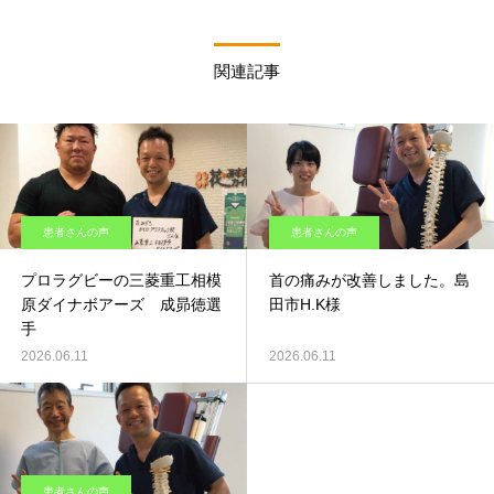
関連記事
患者さんの声
患者さんの声
プロラグビーの三菱重工相模
首の痛みが改善しました。島
原ダイナボアーズ 成昴徳選
田市H.K様
手
2026.06.11
2026.06.11
患者さんの声