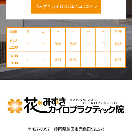
花みずきカイロ公式LINEはコチラ
時間
月
火
水
木
金
土
日/祝
9:00
~
〇
〇
休診
休診
〇
〇
休診
12:00
14:00
~
〇
〇
休診
休診
〇
〇
休診
19:00
〒427-0057 静岡県島田市元島田9212-3