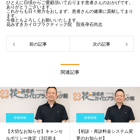
ひとえに日頃からご愛顧頂いております患者さんのおかげです。
ありがとうございます。
これからも日々努力をおしまず、患者さんの健康に貢献してまり
ます。
今後ともよろしくお願いいたします。
花みずきカイロプラクティック院 院長孕石尚志
前の記事
次の記事
関連記事
新着情報
新着情報
【大切なお知らせ】キャンセ
【初診・再診料金システム変
ルポリシー改定（3日前ま
更のお知らせ】