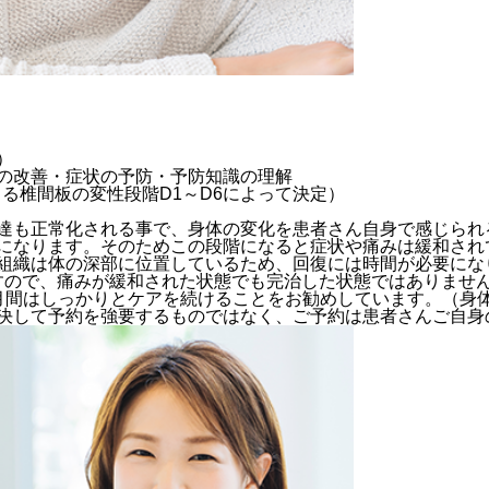
）
の改善・症状の予防・予防知識の理解
よる椎間板の変性段階D1～D6によって決定）
達も正常化される事で、身体の変化を患者さん自身で感じられ
になります。そのためこの段階になると症状や痛みは緩和され
組織は体の深部に位置しているため、回復には時間が必要にな
いますので、痛みが緩和された状態でも完治した状態ではありませ
月間はしっかりとケアを続けることをお勧めしています。（身
決して予約を強要するものではなく、ご予約は患者さんご自身