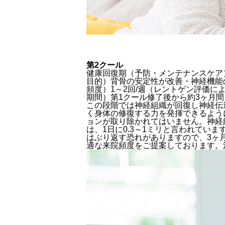
第2クール
健康回復期（予防・メンテナンスケア
目的）背骨の安定性が改善・神経機能
頻度）1～2回/週（レントゲン評価に
期間）第1クール修了後から約3ヶ月間
この段階では神経組織が回復し神経伝
く身体の修復する力を発揮できるよう
ョンが取り除かれてはいません。神経
は、1日に0.3～1ミリと言われて
はぶり返す恐れがありますので、3ヶ
適な来院頻度をご提案しております。