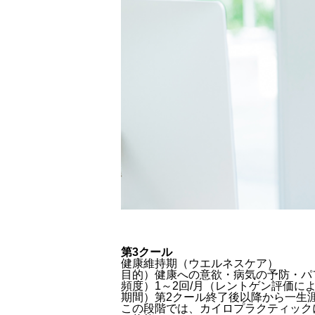
第3クール
健康維持期（ウエルネスケア）
目的）健康への意欲・病気の予防・パ
頻度）1～2回/月（レントゲン評価に
期間）第2クール終了後以降から一生
この段階では、カイロプラクティック