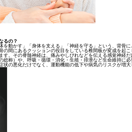
なるの？
体を動かす」「身体を支える」「神経を守る」という、背骨に
骨の間にあるクッションの役目をしている椎間板が変成を起こ
ます。その脊髄神経は、痛みやしびれなどを伝える感覚神経だ
の総称）や、呼吸・循環・消化・生殖・排泄など生命維持に必
症状の悪化だけでなく、運動機能の低下や病気のリスクが増大