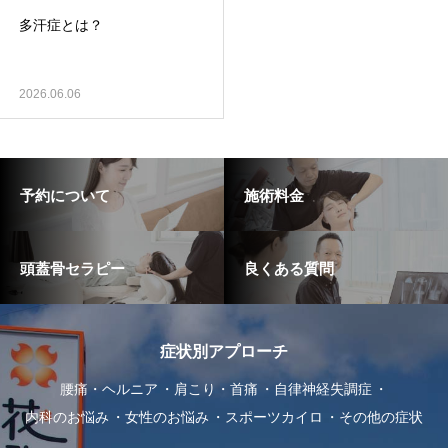
多汗症とは？
2026.06.06
予約について
施術料金
頭蓋骨セラピー
良くある質問
症状別アプローチ
腰痛・ヘルニア
肩こり・首痛
自律神経失調症
内科のお悩み
女性のお悩み
スポーツカイロ
その他の症状