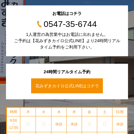
お電話はコチラ
0547-35-6744
1人運営の為営業中はお電話に出れません。
ご予約は【花みずきカイロ公式LINE】より24時間リアル
タイム予約をご利用下さい。
24時間リアルタイム予約
花みずきカイロ公式LINEはコチラ
時間
月
火
水
木
金
土
日/祝
9:00
~
〇
〇
休診
休診
〇
〇
休診
12:00