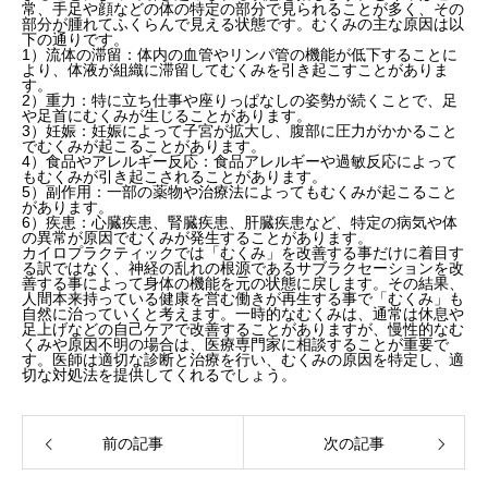
常、手足や顔などの体の特定の部分で見られることが多く、その
部分が腫れてふくらんで見える状態です。むくみの主な原因は以
下の通りです。
1）流体の滞留：体内の血管やリンパ管の機能が低下することに
より、体液が組織に滞留してむくみを引き起こすことがありま
す。
2）重力：特に立ち仕事や座りっぱなしの姿勢が続くことで、足
や足首にむくみが生じることがあります。
3）妊娠：妊娠によって子宮が拡大し、腹部に圧力がかかること
でむくみが起こることがあります。
4）食品やアレルギー反応：食品アレルギーや過敏反応によって
もむくみが引き起こされることがあります。
5）副作用：一部の薬物や治療法によってもむくみが起こること
があります。
6）疾患：心臓疾患、腎臓疾患、肝臓疾患など、特定の病気や体
の異常が原因でむくみが発生することがあります。
カイロプラクティックでは「むくみ」を改善する事だけに着目す
る訳ではなく、神経の乱れの根源であるサブラクセーションを改
善する事によって身体の機能を元の状態に戻します。その結果、
人間本来持っている健康を営む働きが再生する事で「むくみ」も
自然に治っていくと考えます。一時的なむくみは、通常は休息や
足上げなどの自己ケアで改善することがありますが、慢性的なむ
くみや原因不明の場合は、医療専門家に相談することが重要で
す。医師は適切な診断と治療を行い、むくみの原因を特定し、適
切な対処法を提供してくれるでしょう。
前の記事
次の記事