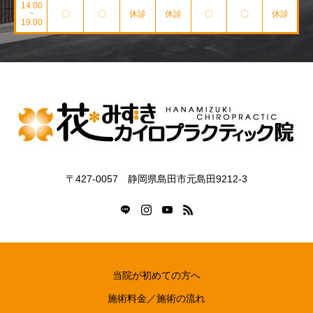
14:00
~
〇
〇
休診
休診
〇
〇
休診
19:00
〒427-0057 静岡県島田市元島田9212-3
当院が初めての方へ
施術料金／施術の流れ