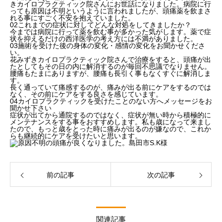
きカイロプラクティック院さんにお世話になりました。病院に行
っても原因は不明というように言われましたが、頭痛薬を飲まさ
れる事にすごく不安を抱えていました。
02
これまでの症状に対してどんな対処をしてきましたか？
今までは病院に行って薬を飲む事が多かった気がします。薬で症
状を抑えるだけの西洋医学の考え方には不満がありました。
03
施術を受けた後の身体の変化・感情の変化をお聞かせくださ
い。
花みずきカイロプラクティック院さんで治療をすると、頭痛が出
たとしてもその日の内に解消するのが毎回不思議でなりません。
腰痛もたまにありますが、腰痛も長引く事もなくすぐに解消しま
す。
長く通っていて痛感するのが、痛みが出る前にケアをするのでは
なく、その前にケアをする良さを感じています。
04
カイロプラクティックを受けたことのない方へメッセージをお
聞かせ下さい
症状が出てから通院するのではなく、症状が無い時から積極的に
メンテナンスをする事をおすすめします。私も歳になって来まし
たので、もっと歳をとった時に痛みが出るのが嫌なので、これか
らも継続的にケアを受けたいと思います。
前の記事
次の記事
関連記事