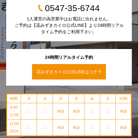
0547-35-6744
1人運営の為営業中はお電話に出れません。
ご予約は【花みずきカイロ公式LINE】より24時間リアル
タイム予約をご利用下さい。
24時間リアルタイム予約
花みずきカイロ公式LINEはコチラ
時間
月
火
水
木
金
土
日/祝
9:00
~
〇
〇
休診
休診
〇
〇
休診
12:00
14:00
~
〇
〇
休診
休診
〇
〇
休診
19:00