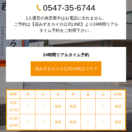
0547-35-6744
1人運営の為営業中はお電話に出れません。
ご予約は【花みずきカイロ公式LINE】より24時間リアル
タイム予約をご利用下さい。
24時間リアルタイム予約
花みずきカイロ公式LINEはコチラ
時間
月
火
水
木
金
土
日/祝
9:00
~
〇
〇
休診
休診
〇
〇
休診
12:00
14:00
~
〇
〇
休診
休診
〇
〇
休診
19:00