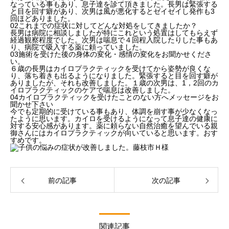
なっている事もあり、息子達を診て頂きました。長男は緊張する
と目を回す癖があり、次男は風が悪化するとゼイゼイし発作も3
回ほどありました。
02
これまでの症状に対してどんな対処をしてきましたか？
長男は病院に相談しましたが特にこれという処置はしてもらえず
経過観察程度でした。次男は喘息で４回程入院したりした事もあ
り、病院で吸入する薬に頼っていました。
03
施術を受けた後の身体の変化・感情の変化をお聞かせくださ
い。
６歳の長男はカイロプラクティックを受けてから姿勢が良くな
り、落ち着きも出るようになりました。緊張すると目を回す癖が
ありましたが、それも改善しました。１歳の次男は、1，2回のカ
イロプラクティックのケアで喘息は改善しました。
04
カイロプラクティックを受けたことのない方へメッセージをお
聞かせ下さい
今でも定期的に受けている事もあり、体調を崩す事が少なくなっ
たように思います。カイロを受けるようになって息子達の健康に
対する安心感があります。薬に頼らない自然治癒を望んでいる親
御さんにはカイロプラクティックが向いていると思います。おす
すめです。
前の記事
次の記事
関連記事