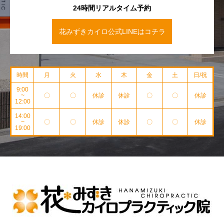
24時間リアルタイム予約
花みずきカイロ公式LINEはコチラ
時間
月
火
水
木
金
土
日/祝
9:00
~
〇
〇
休診
休診
〇
〇
休診
12:00
14:00
~
〇
〇
休診
休診
〇
〇
休診
19:00