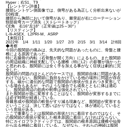
Hyper：右S1、T9
【レントゲン評価】
腰部レントゲン側面像では、側弯がある為正しく分析出来ないが
D3程度。
腰部から胸部において側弯があり、棘突起が右にローテーション
頸部前弯カーブ消失（ストレートネック）
CE角 右16°左18°（正常値は25～30°）
【リスティング】
L-Ili-ASEX、L2PRI-M、ASRP
【来院日】
2022年 1/4 1/11 1/20 1/27 2/3 2/15 3/1 3/14 計8回
◆考察
今回の股関節の痛みは、先天的な問題があったものに、骨盤と腰
椎による原因であった。
特に右腸骨の内転（右骨盤が開く方向）によるもの、また股関節
の周辺組織に神経支配している腰椎（特にL2）の影響が強かった
と思われる。股関節には全く手を加える事がなく症状は劇的に完
全した。
股関節の問題のほとんどのケースでは、股関節自体に問題がある
わけではない。股関節に負担をかけている他の場所に問題が存在
する。確かに遺伝的な問題で股関節の形状が生まれつき変形して
いる場合もあるが、そのような場合でも成長とともに体は適応
し、股関節周辺の筋肉や靭帯は強化されていく。
また股関節が急に変形することはなく、股関節が変形するまでに
は必ず時間が経過している。
骨棘形成や股関節の軟骨がすり減る現象など、股関節が変形する
ということは、決して悪いばかりではなく、体が適応していると
いう意味がある。
ここで重要なことは股関節の形状だけに着目するのではなく、そ
の股関節の形状が変化した根本原因に着目しなければならない。
特にカイロプラクティックでは、股関節の根本原因は腰椎や仙骨
から出る神経に着目している。 なぜなら、それらの神経は股関