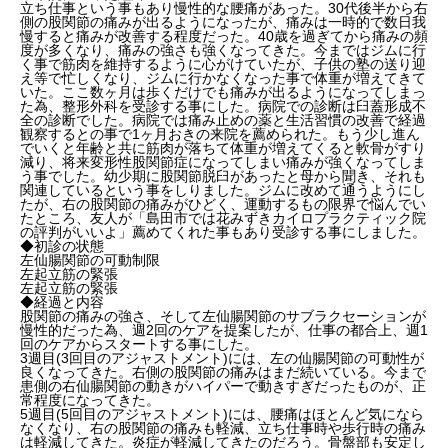
立ち仕事という事もあり慢性的な腰痛があった。30代後半から右
側の股関節の痛みが出るようになったが、痛みは一時的で数日我
慢すると痛みが改善する程度だった。40歳を過ぎてから痛みの頻
度が多くなり、痛みの強さも強くなってきた。今まではジムに行
く事で筋肉を維持するように心がけていたが、子供の塾の送り迎
え等で忙しくなり、ジムに行かなくなった事で体重が増えてきて
いた。ここ数ヶ月は歩くだけでも痛みが出るようになってしまっ
た為、整形外科を受診する事にした。病院での診断は臼蓋形成不
全の診断でした。病院では痛み止めの薬と生活習慣の改善で経過
観察するとの事で1ヶ月おきの来院を薦められた。もう少し進ん
でいくと年齢と共に筋肉が落ちて体重が増えてくると軟骨がすり
減り、将来変形性股関節症になってしまい痛みが強くなってしま
う事でした。幼少期に股関節脱臼があったと母から聞き、それも
関連しているという事をしりました。ジムに改めて通うようにし
たが、右の股関節の痛みがひどく、運動するもの限界で悩んでい
たところ、友人が「島田市では花みずきカイロプラクティック院
の評判がいいよ」薦めてくれた事もあり受診する事にしました。
◆初診の状態
左仙腸関節の可動制限
左起立筋の緊張
左起立筋の緊張
◆経過と内容
股関節の痛みの強さ、そして左仙腸関節のサブラクセーションが
慢性的だった為、週2回のケアを提案したが、仕事の都合上、週1
回のケアからスタートする事にした。
3週目(3回目のアジャストメント)には、左の仙腸関節の可動性が
良くなってきた。右側の股関節の痛みはまだ続いている。今まで
患側の右仙腸関節の動きがハイパーで動きすぎだったものが、正
常程度になってきた。
5週目(5回目のアジャストメント)には、腰痛はほとんど気になら
なくなり、右の股関節の痛みも軽減、立ち仕事時や歩行時の痛み
は軽減してきた。炎症が軽減してきたのだろう。骨盤部も安定し