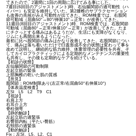
てきたので、2週間に1回の周期に広げてみる事にした。
7週目(6回目のアジャストメント)時、右仙腸関節の過可動性（ハ
イパー）も安定を維持していた。第2腰椎のサブラクセーション
も改善の兆候がみえ可動性が出てきた。ROM検査では、右股関
節可動域（屈曲50°→80°/伸展10°→正常）が改善してきた。
11週目(8回目のアジャストメント)時、ROM検査では、右股関節
可動域（屈曲80°→正常/伸展10°→正常）が改善してきた。たま
にチクっとする痛みはあるようだが、生活にも支障がなくなり、
ジムにも再開出来るようになった。
最初に比べ股関節の痛みはかなり改善してきた。右股関節につい
て、痛みは落ち着いただけで臼蓋形成不全の状態は変わって事を
改めて説明し、継続的な筋力維持、体重管理の必要性を共有。そ
してカイロプラクティックによる定期的なメンテナンスの重要性
も共有し、その後も定期的なケアを続けている。
【初診の状態】
左仙腸関節の可動制限
左起立筋の緊張
上部胸椎の乾いた肌の質感
【所見】
股関節：ROM制限あり(左正常/右屈曲50°右伸展10°)
【体表温度検査】
左SI L5 L2 T9 C1
【視診】
右肩上方
右耳介上方
脊柱側弯
【静的触診】
左起立筋の過緊張
右臀部内転（平たい臀筋）
右頸部の過緊張
【動的触診】
Fix：左SI、L5、L2、C1