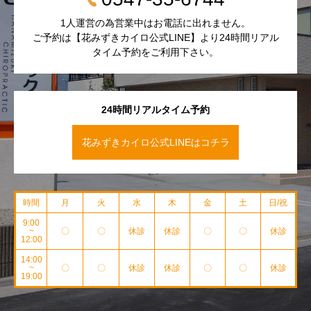
1人運営の為営業中はお電話に出れません。
ご予約は【花みずきカイロ公式LINE】より24時間リアル
タイム予約をご利用下さい。
24時間リアルタイム予約
花みずきカイロ公式LINEはコチラ
時間
月
火
水
木
金
土
日/祝
9:00
~
〇
〇
休診
休診
〇
〇
休診
12:00
14:00
~
〇
〇
休診
休診
〇
〇
休診
19:00