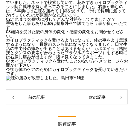
ていました。ネットで検索していて、花みずきカイロプラクティ
ック院に興味を持ち通ってみることにしました。右膝が痛むの
は、6年前には左膝を痛めて手術を受けて、それで長期に渡って
かばっていたのが原因かなと思います。
02
これまでの症状に対してどんな対処をしてきましたか？
手術をした事もあり治療は整形外科で診てもらう事が多かったで
す。
03
施術を受けた後の身体の変化・感情の変化をお聞かせくださ
い。
カイロプラクティックを受けるようになって、体の事をより意識
するようになり、骨盤のズレも気にならなくなりました。日常生
活の中で膝の痛みが出ることはありませんが、カポエイラ（格闘
技とダンスの要素が合わさったブラジルのスポーツ）をする時に
は右膝に痛みが出ますが、段々良くなってきました。
04
カイロプラクティックを受けたことのない方へメッセージをお
聞かせ下さい
今後も体のケアのためにカイロプラクティックを受けていきたい
です。
前の記事
次の記事
関連記事