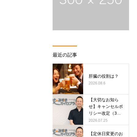
最近の記事
肝臓の役割は？
2026.08.6
【大切なお知ら
せ】キャンセルポ
リシー改定（3日
前まで）のご案内
2026.07.25
【定休日変更のお