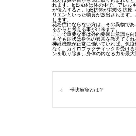
花粉は鼻や目から体に取り込まれると
れます。IgE抗体は体の中で、アレ
が侵入すると、IgE抗体が花粉を抗
リエンといった物質が放出されます。
します。
花粉症にならない方は、その異物であ
るからと考える事が出来ます。
ここで重要な事は外的要因に意識を向
もそも症状は身体の異常を教えてくれ
神経機能が正常に働いていれば、免疫
なく、カイロプラクティックを受ける
ンを取り除き、身体の内なる力を最大
帯状疱疹とは？