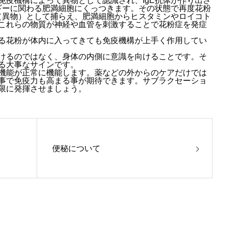
免疫機構によって異物として認識され、IgE抗体が作り出さ
ルギーに関わる肥満細胞にくっつきます。その状態で再度花粉
原（異物）として捕らえ、肥満細胞からヒスタミンやロイコト
これらの物質が神経や血管を刺激することで花粉症を発症
る花粉が体内に入ってきても免疫機構が上手く作用してい
けるのではなく、身体の内側に意識を向けることです。そ
る大事なサインです。
機能が正常に機能します。薬などの外からのケアだけでは
事で免疫力も高まる事が期待できます。サブラクセーショ
限に発揮させましょう。
便秘について