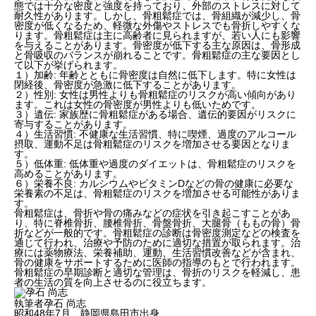
態では十分な密度と強度を持っており、外部のストレスに対して
耐久性があります。しかし、骨粗鬆症では、骨組織が減少し、骨
密度が低くなるため、軽微な外傷やストレスでも骨折しやすくな
ります。骨粗鬆症は主に高齢者に見られますが、若い人にも影響
を与えることがあります。骨密度が低下する主な原因は、骨形成
と骨吸収のバランスが崩れることです。骨粗鬆症の主な要因とし
て以下が挙げられます。
１）加齢: 年齢とともに骨密度は自然に低下します。特に女性は
閉経後、骨密度が急激に低下することがあります。
２）性別: 女性は男性よりも骨粗鬆症のリスクが高い傾向があり
ます。これは女性の骨密度が男性よりも低いためです。
３）遺伝: 家族歴に骨粗鬆症がある場合、遺伝的要因がリスクに
寄与することがあります。
４）生活習慣: 不健康な生活習慣、特に喫煙、過度のアルコール
摂取、運動不足は骨粗鬆症のリスクを増加させる要因となりま
す。
５）低体重: 低体重や過度のダイエットは、骨粗鬆症のリスクを
高めることがあります。
６）栄養不良: カルシウムやビタミンDなどの骨の健康に必要な
栄養素の不足は、骨粗鬆症のリスクを増加させる可能性がありま
す。
骨粗鬆症は、骨折や骨の痛みなどの症状を引き起こすことがあ
り、特に脊椎骨折、腰椎骨折、骨盤骨折、大腿骨（ももの骨）骨
折などが一般的です。骨粗鬆症の診断は骨密度測定などの検査を
通じて行われ、治療や予防のために適切な措置が取られます。治
療には薬物療法、栄養補助、運動、生活習慣改善などが含まれ、
骨の健康をサポートするために医師の指導のもとで行われます。
骨粗鬆症の早期診断と適切な管理は、骨折のリスクを軽減し、患
者の生活の質を向上させるのに役立ちます。
執筆者孕石 尚志
昭和48年7月 静岡県島田市出身