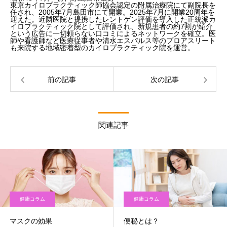
東京カイロプラクティック師協会認定の附属治療院にて副院長を
任され、2005年7月島田市にて開業。2025年7月に開業20周年を
迎えた。近隣医院と提携したレントゲン評価を導入した正統派カ
イロプラクティック院として評価され、新規患者の約7割が紹介
という広告に一切頼らない口コミによるネットワークを確立。医
師や看護師など医療従事者や清水エスパルス等のプロアスリート
も来院する地域密着型のカイロプラクティック院を運営。
前の記事
次の記事
関連記事
健康コラム
健康コラム
マスクの効果
便秘とは？