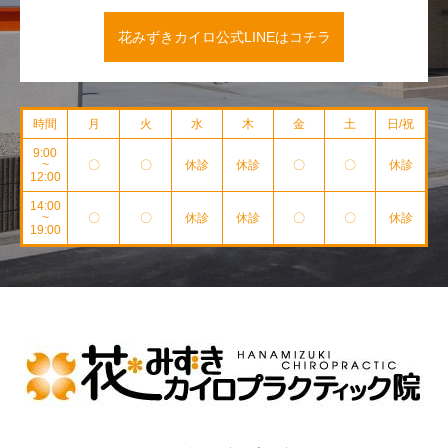
花みずきカイロ公式LINEはコチラ
時間
月
火
水
木
金
土
日/祝
9:00
~
〇
〇
休診
休診
〇
〇
休診
12:00
14:00
~
〇
〇
休診
休診
〇
〇
休診
19:00