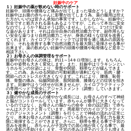
妊娠中のケア
１）妊娠中の薬が飲めない時のサポート
妊娠中、頭痛や腰痛など痛みが出てしまった場合どうしますか？
妊娠中はお腹の赤ちゃんに影響が出てしまう為、薬の服用は控え
た方がいいのは皆さん承知の事実です。しかしながら、妊娠中に
安全ですと処方される薬もあるようですが、これって本当に安全
なのでしょうか？私はそうは思いません。しかし、1つだけ安全
な薬があります。それは自分自身の自然治癒力です。副作用もな
い安全な薬つまり自然治癒力こそが、身体の様々な症状を改善し
てくれます。カイロプラクティックでは背骨を通じ痛みの原因を
探り、それを改善する事で自然治癒力を最大限に発揮させる事が
出来ます。薬の飲めない妊娠中の頭痛や腰痛や恥骨痛など是非ご
相談下さい。
２）お母さんの体調管理をサポート
妊娠中のお母さんの体は、約11～14キロ増加します。もちろん
重心や姿勢も大きく変化します。また、妊娠中はリラキシンとい
うホルモンの分泌により、骨盤や関節、靱帯などが緩んできま
す。この為、あらゆる関節の可動範囲が過剰になり、筋肉・腱・
関節へのストレスが大きくなります。これにより、腰痛、恥骨
痛、骨盤の痛み、仙腸関節炎、股関節痛、膝痛などの症状を招き
ます。妊娠中はうつ伏せが出来ませんが、カイロプラクティック
の専用ベッドで安全にアジャストメント（調整）していきます。
３）健やかな成長のサポート
お腹の中の赤ちゃんの健やかな成長には、お母さんのすべて神経
と脳がコントロールしています。赤ちゃんが勝手に大きくなって
いるのではなく、お母さんの脳からの命令（命の設計図）で赤ち
ゃんはスクスクと育っています。周産期でのカイロプラクティッ
クのアジャストメント（調整）を行うことで神経の流れが正常に
なり、本来お母さんの体に備わっている赤ちゃんを育む力を最大
限に発揮することができます。さらに、靱帯を整える事で子宮の
歪みを改善し、赤ちゃんが子宮内での居心地が良くなる事で、最
適な成長の手助けをします。子宮の歪みは逆子のリスクも増える