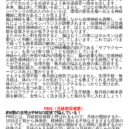
ングでホルモンを分泌するよう各分泌器官へ指令を出します。
本来、脳は決して間違いを起こしません。ではなぜ体内のホルモ
ンバランスが乱れたのかといえば、環境の変化を脳へ伝える神経
機能に異常があることが言えます。
脳は神経を通して体の状態を把握しながら自律神経を調整し、そ
れによってホルモンバランスが調整されます。自律神経とは交感
神経と副交感神経のことを指します。ほとんどの薬はこの神経機
能を促進させるか低下させるものとなります。
またホルモン剤を投与すると、脳はもうこの体にはホルモンは必
要ないと判断し分泌をストップしてしまいます。これではいつま
で経っても根本原因の解決にはなりません。
カイロプラクティックでは神経機能の妨げである「サブラクセー
ション」を見つけ取り除くことを目的としています。
神経から得た外部や体内の情報を元に、脳が必要な時に交感神経
と副交感神経のスイッチを上手く使いわけができる状態にするこ
とができれば、生理不順・無月経の悩みも自身の体に存在する
「環境適応能力」が発揮され、快適な生活とさらなる体のパフォ
ーマンス向上に繋がります。
そもそも生理不順・無月経は病気ではありません。生理不順・無
月経は、体のバランスが乱れていることを教えてくれる大切な身
体のシグナルです。その大切なシグナルをしっかりと受け止め、
体の内から見つめ直していきましょう。
カイロプラクティック・ケアによって生不順痛・無月経の根本原
因を解消し、女性らしく活き活きした毎日を手に入れましょう！
PMS（月経前症候群）
約8割の女性がPMSの症状で悩んでいる！
PMSとは、月経前症候群と呼ばれるもので、月経が開始する3～
10日ほど前から身体的、精神的に現れる不快なさまざまな症状の
ことです。これらの症状は月経が開始すると同時に改善するのが
特徴です。月経のある女性の70～80％は月経前に何らかの不快