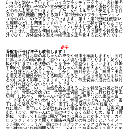
いう骨と繋がっています。カイロプラクティックでは、各靱帯の
バランスが整い子宮の位置が安定するよう、腰椎や腸骨や仙骨な
どの歪みを整えていきます。また、女性ホルモンの安定を図る目
的で、卵巣機能に関係する第1・第2腰椎のサブラクセーション
（骨のズレ）のケアを行っていきます。第１・第2腰椎は便秘や
生理痛などにも関連しますので、そのような症状が昔からあった
方はサブラクセーション（骨のズレ）が少し慢性化しているかも
しれません。流産を何回も繰り返してしまう方は腰部や骨盤部だ
けでなく、身体全体を整え神経伝達を正常化すると効果的です。
逆子
骨盤を正せば逆子も改善します！
妊婦健診ではお腹の赤ちゃんの成長や健康を確認しますが、同時
に赤ちゃんの頭の向き（胎位）も大切な情報になります。足やお
尻が下にきている状態のことを逆子（骨盤位）といいます。妊娠
中期から後期に入るまでは、赤ちゃんの向きが大きな問題となる
ことはほとんどありません。しかし、臨月が近づき、陣痛・出産
を迎える可能性が出てくる時期になると、胎位は出産方法を決め
るのに大きく影響してきます。つまり、帝王切開の必要性を検討
しなければならないということです。
逆子（骨盤位）のまま自然分娩を迎えることを骨盤位分娩と呼び
ますが、骨盤位分娩では、予定帝王切開（計画的に行われる帝王
切開）に比べて、赤ちゃんの合併症（脳性麻痺などの重症を含
む）が多くなるといわれています。骨盤位の中でも、お尻が一番
下にある姿勢が75％、足が一番下にある姿勢が24％程度で、ま
れに膝が一番下にくる姿勢もあると報告されています。妊娠36週
あたりまで、赤ちゃんは子宮の中でくるくる動くため、逆子（骨
盤位）であっても自然に頭が下向きに戻ることが多いです。カイ
ロプラクティックと聞くと腰痛や肩凝りの時に行くというイメー
ジが強いでしょうが、実はカイロプラクティックは赤ちゃんとマ
マが健やかに妊娠期間を過ごし、安心してお産を迎えて頂くため