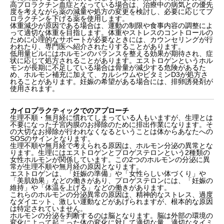
高プロラクチン血症となっている場合は、治療中の病気との優先
度を考えながら薬の減量や処方の変更を検討し、必要に応じてプ
ロラクチンを下げる薬を使用します。
体重減少が原因である場合は、運動の制限や食事内容の調整によ
って適切な体重を目指します。体重やストレスのコントロールの
ために心理的なサポートが必要なときには、カウンセリングが行
われたり、専門医へ紹介されたりすることがあります。
低用量ピルにはホルモンのバランスを整える効果が期待され、症
状に応じて処方されることがあります。エストロゲンというホル
モンが長期に不足している場合は骨量が減少する危険があるた
め、ホルモン補充に加えて、カルシウムやビタミンD3が処方さ
れることがあります。妊娠の希望がある場合には、排卵誘発剤が
使用されます。
カイロプラクティックでのアプローチ
生理不順・無月経に慣れてしまっている人もいますが、生理とは
不要になった子宮内膜のお掃除のために排出作業になります。そ
の大切なお掃除が行われなくなるということは体からあなたへの
SOSのサインとなります。
生理不順や無月経で考えられる原因は、ホルモン分泌の異常とな
ります。生理にはエストロゲンとプロゲステロンという2種類の
女性ホルモンが関係しています。この2つのホルモンの分泌に異
常が生理不順や無月経の原因となります。
エストロゲンは、「妊娠の準備」や「女性らしい体づくり」や
「美肌効果」などの働きがあり、プロゲステロンには、「妊娠の
維持」や「体温を上げる」などの働きがあります。
これらのホルモンの分泌異常の原因は、精神的なストレス、過度
なダイエット、激しい運動などがあげられますが、根本的な原因
は特定されていません。
ホルモンの分泌を判断するのは脳となります。脳は外部の環境の
変化によって起こった体の変化に対して適切な量、適切なタイミ