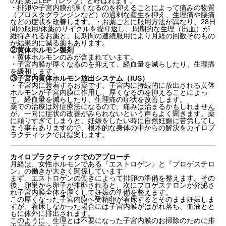
のお薬はLEP（レップ）と呼ばれます。
・排卵や子宮内膜が厚くなるのを抑えることによって痛みの物質
（プロスタグランジンなど）の過剰な産生を抑え、生理痛や腰痛
などの症状を改善します。・お薬ごとに服用方法が異なり、28日
間の服用/休薬のサイクルを繰り返し、周期的な生理（出血）が
維持されるお薬と、長期間の連続服用により月経の回数そのもの
が結果的に減る薬もあります。
②黄体ホルモン製剤
・黄体ホルモンのみが含まれています。
・子宮内膜が厚くなるのを抑えて、経血量を減らしたり、生理痛
を緩和します。
③子宮内黄体ホルモン放出システム（IUS）
・子宮内に装着するお薬です。子宮内に持続的に放出される黄体
ホルモンが子宮内膜に作用し、厚くなるのを抑えることによっ
て、経血量を減らしたり、生理痛の症状を改善します。
薬での治療は対症療法になるので、痛みは治まるかもしれません
が、一向に症状の改善がみられないという声もよく聞きます。薬
に頼りすぎてしまうと、妊娠をしたい時に自然妊娠に苦労してし
まう事もありますので、根本的な身体の中からの解決をカイロプ
ラクティックでは提案します。
カイロプラクティックでのアプローチ
月経は、女性ホルモンである『エストロゲン』と『プロゲステロ
ン』の働きが大きく関係しています
まず、エストロゲンの働きによって排卵の準備を整えます。その
後、卵巣から卵子が排卵されると、次にプロゲステロンが分泌さ
れ子宮内膜全体を厚くして妊娠の準備を整えます。
この厚くなった子宮内膜へ受精卵が着床するとそのまま妊娠しま
すが、着床しなかった場合には子宮内膜がはがれ落ち、血液とと
もに体外に排出されます。
このように、生理とは不要になった子宮内膜のお掃除のために排