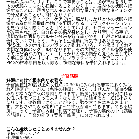
一連の流れになります。ここで重要なことは、脳が神経を通して
体の状態をしっかり把握することになります。脳が体の状態を把
握することは、適切なホルモンが適切な量だけ適切なタイミング
で分泌することが可能になります。
カイロプラクティック・ケアでは、脳がしっかりと体の状態を把
握する為に神経機能の妨げる要因となる「サブラクセーション」
を見つけ取り除くことを目的としています。サブラクセーション
が改善されれば、自分自身の脳が身体をしっかり管理する事で、
適切な時に適切なホルモン分泌を行う事ができ、自然にPMSは改
善していくでしょう。そもそも生理痛は病気ではありません。
PMSは、体のホルモンバランスが乱れていることを教えてくれる
大切な身体のシグナルになります。その大切なシグナルを薬を使
ってただ消すのではなく、しっかりと体の内から見つめ直してい
く事に意味があります。カイロプラクティック・ケアによって
PMSの根本原因を取り除き、快適な毎日を手に入れましょう。
子宮筋腫
妊娠に向けて根本的な改善を！
子宮筋腫は30歳以上の女性の20-30％にみられる非常に多くみら
れる腫瘍です。がん（悪性の腫瘍）ではありませんが、貧血や痛
みなど様々な症状の原因となります。筋腫は卵巣から分泌される
女性ホルモンによって大きくなります。閉経すると、逆に小さく
なります。複数個できることが多く、数や大きさはさまざまで
す。大きさやできる場所によって症状が違ってきます。できる場
所によって、子宮の内側（粘膜下筋腫）、子宮の筋肉の中（筋層
内筋腫）、子宮の外側（漿膜下筋腫）に分けられます。
こんな経験したことありませんか？
便秘で困っている
生理痛が強い