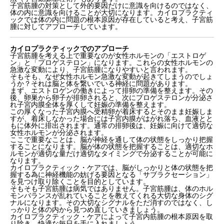
子宮筋腫の対策として外的要因だけに意識を向けるのではなく、
体の内に意識を向けることが大切になります。カイロプラクティ
ックでは体の内に問題の根本原因が存在していると考え、子宮筋
腫に対してアプローチしています。
カイロプラクティックでのアプローチ
子宮筋腫を考える上で重要なのが女性ホルモンの「エストロゲ
ン」と「プロゲステロン」になります。これらの女性ホルモンの
急激な変動により、子宮筋腫になりやすいと言われます。
そもそも、なぜ女性ホルモン急激な変動が起きてしまうのでしょ
うか？それは脳と体を繋いでいる神経に問題があります。
まず、エストロゲンの働きによって排卵の準備を整えます。その
後、卵巣から卵子が排卵されると、次にプロゲステロンが分泌さ
れ子宮内膜全体を厚くして妊娠の準備を整えます。
この厚くなった子宮内膜へ受精卵が着床するとそのまま妊娠しま
すが、着床しなかった場合には子宮内膜がはがれ落ち、血液とと
もに体外に排出されます。通常の排卵後は、妊娠に向けて適切な
女性ホルモンが分泌されます。
ここで重要なことは、脳が神経を通して体の状態をしっかり把握
することになります。脳が体の状態を把握することは、適切なホ
ルモンが適切な量だけ適切なタイミングで分泌することが可能に
なります。
カイロプラクティック・ケアでは、脳がしっかりと体の状態を把
握する為に神経機能の妨げる要因となる「サブラクセーション」
を見つけ取り除くことを目的としています。
そもそも子宮筋腫は病気ではありません。子宮筋腫は、体のホル
モンバランスが乱れていることを教えてくれる大切な身体のシグ
ナルになります。その大切なシグナルをただ消すのではなく、し
っかりと体の内から見つめ直していきましょう。
カイロプラクティック・ケアによって子宮内筋腫の根本原因を取
り除き、快適な毎日を手に入れましょう。