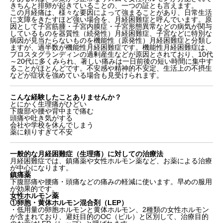
きちんと排卵が起きていることの、一つの証とも言えます。
この月経痛は、様々な要因によって強まることがあり、日常生活
に支障をきたすほど強い場合を、月経困難症と呼んでいます。原
因として子宮筋腫・子宮内膜症・子宮形態異常などの病気が関与
しているものを器質性（続発性）月経困難症、子宮などに特別な
病因が見当たらないものを機能性（原発性）月経困難症と分類し
ますが、過半数が機能性月経困難症です。機能性月経困難症は、
プロスタグランディンの過剰産生などが原因とされており、10代
～20代に多くみられ、著しい痛みは一日前後の短い時間に集中す
ることがほとんどです。不安感や精神的不安定、生活上の不摂生
などが症状を強めている場合も見受けられます。
こんな経験したことありませんか？
とにかく生理痛がひどい
下腹部や腰や背中まで痛む
頭痛や吐き気がする
会社や学校を休んでしまう
薬に頼りすぎて不安
一般的な月経困難症（生理痛）に対しての治療法
月経困難症では、鎮痛薬や女性ホルモン薬など、お薬による治療
が中心になります。
鎮痛薬
下腹部痛や腰痛・頭痛などの痛みの軽減に使います。早めの服用
が効果的です。
女性ホルモン薬
①卵胞・黄体ホルモン混合剤（LEP）
・低用量の卵胞ホルモンと黄体ホルモン、2種類の女性ホルモン
が含まれており、避妊目的のOC（ピル）と区別して、治療目的