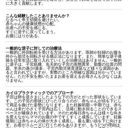
に大きく貢献します。
こんな経験したことありませんか？
なるべく帝王切開を避けたい。
赤ちゃんの健康状態が心配。
出産への不安を感じる。
すぐに逆子に戻ってしまう。
お腹にはりがある。
一般的な逆子に対しての治療法
一般的に外回転術を受ける方法があります。医師が妊婦のお腹を
外から胎児を回転させる矯正法になります。また、簡単な逆子体
操を日常生活に取り入れていくしか治療法はありません。一般的
に逆子は、子宮筋腫、先天的な子宮の形態異常、胎盤の位置の問
題、羊水の過少/過多、子宮内胎児発育遅延など様々な原因があ
ると言われていますが、実際のところ明確な原因は分かっていま
せん。ただ不安を抱いたままお産を迎えるお母さんも少なくはあ
りません。
カイロプラクティックでのアプローチ
子宮は卵を逆さまにしたような下の方がとがった形状をしていま
す。この子宮の形状にぴったり合うのが、赤ちゃんが頭を下にし
て両足を曲げた姿勢になります。また妊娠初期～中期では、赤ち
ゃんは未だ小さく子宮内は広く、活発に動き回ることのできるス
ペースが確保されています。そのため毎日赤ちゃんは様々な向き
を変えながらママのお腹の中ですくすくと成長しています。妊娠
後期には赤ちゃんの体が大きく成長し、最も重い頭を下に向けま
す。お産がスムーズに行くためもありますが、もう1つの理由は