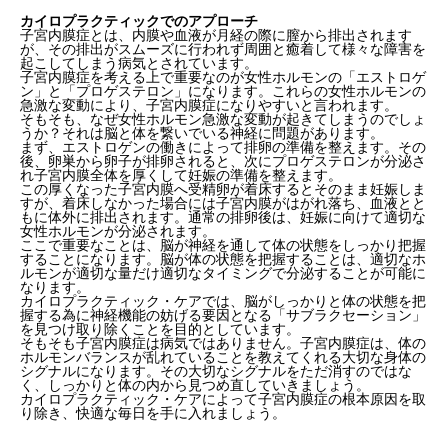
カイロプラクティックでのアプローチ
子宮内膜症とは、内膜や血液が月経の際に膣から排出されます
が、その排出がスムーズに行われず周囲と癒着して様々な障害を
起こしてしまう病気とされています。
子宮内膜症を考える上で重要なのが女性ホルモンの「エストロゲ
ン」と「プロゲステロン」になります。これらの女性ホルモンの
急激な変動により、子宮内膜症になりやすいと言われます。
そもそも、なぜ女性ホルモン急激な変動が起きてしまうのでしょ
うか？それは脳と体を繋いでいる神経に問題があります。
まず、エストロゲンの働きによって排卵の準備を整えます。その
後、卵巣から卵子が排卵されると、次にプロゲステロンが分泌さ
れ子宮内膜全体を厚くして妊娠の準備を整えます。
この厚くなった子宮内膜へ受精卵が着床するとそのまま妊娠しま
すが、着床しなかった場合には子宮内膜がはがれ落ち、血液とと
もに体外に排出されます。通常の排卵後は、妊娠に向けて適切な
女性ホルモンが分泌されます。
ここで重要なことは、脳が神経を通して体の状態をしっかり把握
することになります。脳が体の状態を把握することは、適切なホ
ルモンが適切な量だけ適切なタイミングで分泌することが可能に
なります。
カイロプラクティック・ケアでは、脳がしっかりと体の状態を把
握する為に神経機能の妨げる要因となる「サブラクセーション」
を見つけ取り除くことを目的としています。
そもそも子宮内膜症は病気ではありません。子宮内膜症は、体の
ホルモンバランスが乱れていることを教えてくれる大切な身体の
シグナルになります。その大切なシグナルをただ消すのではな
く、しっかりと体の内から見つめ直していきましょう。
カイロプラクティック・ケアによって子宮内膜症の根本原因を取
り除き、快適な毎日を手に入れましょう。