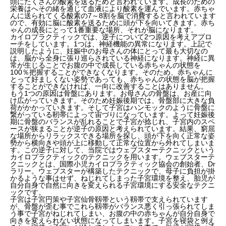
頭にたくさんの酸素を送るためと言われています。成長のための
栄養はへその緒を通じて血液により酸素を運んでいます。赤ちゃ
んに送られてくる酸素の7～8割を脳で消費すると言われています
ので、有効に脳に酸素を送るために頭が下を向いてきます。赤ち
ゃんの成長にとって1番重要な場所、それが脳になります。
カイロプラクティックでは、逆子について2つ原因を考えアプロ
ーチをしています。1つは、神経機能の異常になります。上記で
説明したように、妊娠中のお母さんの体にとって最も大切なの
は、脳から全身に張り巡らされている神経になります。神経に異
常が生じることでお腹の中で成長している赤ちゃんの状態を
100％把握することができなくなります。そのため、赤ちゃんに
とって好ましくない姿勢であっても、赤ちゃんの状態を脳が把握
することができなければ、一向に改善することはありません。
もう1つの原因は骨盤にあります。お母さんの骨盤は、お産に向
け広がっていきます。そのため妊娠後期では、骨盤部に大きな負
荷がかかっていきます。そして子宮はハンモックのように骨盤に
繋がっている靭帯によって宙づりになっています。よって妊娠後
期に骨盤のバランスが乱れることで子宮が捻じれ、子宮内のスペ
ースが狭まることが逆子の原因と考えられています。結果、窮屈
な場所からリラックスできる場所を探し、頭が下を向く正常な姿
勢から横向きや頭が上に移動して正常な位置から外れてしまいま
す。この逆子に対して、当院ではウェブスターテクニックという
カイロプラクティックのテクニックを用います。ウェブスターテ
クニックとは、国際小児カイロプラクティック協会の創始者、Dr
ラリー。ウェブスターが構築したテクニックで、母子に負担が掛
かるような事はせず、ねじれてしまった子宮環境を整え、胎児が
自分自身で自然に向きを変えられる子宮環境にする安全なテクニ
ックです。
子宮は子宮円策や子宮仙骨靱帯という靱帯で支えられています
が、骨盤が歪む事でこれら靱帯がバランス悪く引っ張られてしま
う事で子宮がねじれてしまい、お腹の中の赤ちゃんが自分自身で
向きを変えられない状態になってしまいます。子宮を寝袋と例え