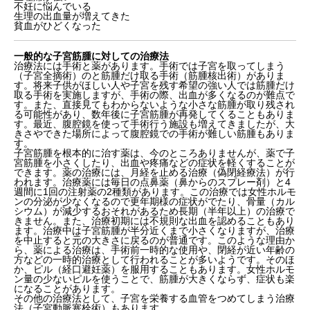
不妊に悩んでいる
生理の出血量が増えてきた
貧血がひどくなった
一般的な子宮筋腫に対しての治療法
治療法には手術と薬があります。手術では子宮を取ってしまう
（子宮全摘術）のと筋腫だけ取る手術（筋腫核出術）がありま
す。将来子供がほしい人や子宮を残す希望の強い人では筋腫だけ
取る手術を実施しますが、手術の際、出血が多くなるのが難点で
す。また、直接見てもわからないような小さな筋腫が取り残され
る可能性があり、数年後に子宮筋腫が再発してくることもありま
す。最近、腹腔鏡を使って手術行う施設も増えてきましたが、大
きさやできた場所によって腹腔鏡での手術が難しい筋腫もありま
す。
子宮筋腫を根本的に治す薬は、今のところありませんが、薬で子
宮筋腫を小さくしたり、出血や疼痛などの症状を軽くすることが
できます。薬の治療には、月経を止める治療（偽閉経療法）が行
われます。治療薬には毎日の点鼻薬（鼻からのスプレー剤）と4
週間に1回の注射薬の2種類があります。この治療では女性ホルモ
ンの分泌が少なくなるので更年期様の症状がでたり、骨量（カル
シウム）が減少するおそれがあるため長期（半年以上）の治療で
きません。また、治療初期には不規則な出血を認めることもあり
ます。治療中は子宮筋腫が半分近くまで小さくなりますが、治療
を中止すると元の大きさに戻るのが普通です。このような理由か
ら、薬による治療は、手術前一時的な使用や、閉経が近い年齢の
方などの一時的治療として行われることが多いようです。そのほ
か、ピル（経口避妊薬）を服用することもあります。女性ホルモ
ン量の少ないピルを使うことで、筋腫が大きくならず、症状も楽
になることがあります。
その他の治療法として、子宮を栄養する血管をつめてしまう治療
法（子宮動脈塞栓術）もあります。