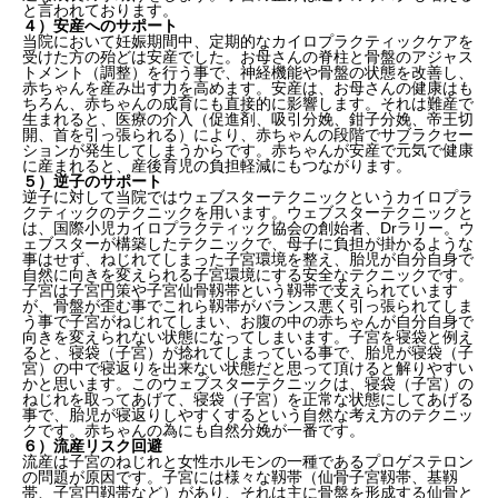
と言われております。
４）安産へのサポート
当院において妊娠期間中、定期的なカイロプラクティックケアを
受けた方の殆どは安産でした。お母さんの脊柱と骨盤のアジャス
トメント（調整）を行う事で、神経機能や骨盤の状態を改善し、
赤ちゃんを産み出す力を高めます。安産は、お母さんの健康はも
ちろん、赤ちゃんの成育にも直接的に影響します。それは難産で
生まれると、医療の介入（促進剤、吸引分娩、鉗子分娩、帝王切
開、首を引っ張られる）により、赤ちゃんの段階でサブラクセー
ションが発生してしまうからです。赤ちゃんが安産で元気で健康
に産まれると、産後育児の負担軽減にもつながります。
５）逆子のサポート
逆子に対して当院ではウェブスターテクニックというカイロプラ
クティックのテクニックを用います。ウェブスターテクニックと
は、国際小児カイロプラクティック協会の創始者、Drラリー。ウ
ェブスターが構築したテクニックで、母子に負担が掛かるような
事はせず、ねじれてしまった子宮環境を整え、胎児が自分自身で
自然に向きを変えられる子宮環境にする安全なテクニックです。
子宮は子宮円策や子宮仙骨靱帯という靱帯で支えられています
が、骨盤が歪む事でこれら靱帯がバランス悪く引っ張られてしま
う事で子宮がねじれてしまい、お腹の中の赤ちゃんが自分自身で
向きを変えられない状態になってしまいます。子宮を寝袋と例え
ると、寝袋（子宮）が捻れてしまっている事で、胎児が寝袋（子
宮）の中で寝返りを出来ない状態だと思って頂けると解りやすい
かと思います。このウェブスターテクニックは、寝袋（子宮）の
ねじれを取ってあげて、寝袋（子宮）を正常な状態にしてあげる
事で、胎児が寝返りしやすくするという自然な考え方のテクニッ
クです。赤ちゃんの為にも自然分娩が一番です。
６）流産リスク回避
流産は子宮のねじれと女性ホルモンの一種であるプロゲステロン
の問題が原因です。子宮には様々な靱帯（仙骨子宮靱帯、基靱
帯、子宮円靱帯など）があり、それは主に骨盤を形成する仙骨と