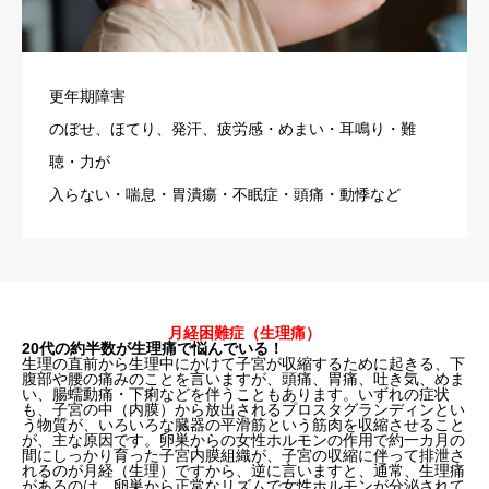
更年期障害
のぼせ、ほてり、発汗、疲労感・めまい・耳鳴り・難
聴・力が
入らない・喘息・胃潰瘍・不眠症・頭痛・動悸など
月経困難症（生理痛）
20代の約半数が生理痛で悩んでいる！
生理の直前から生理中にかけて子宮が収縮するために起きる、下
腹部や腰の痛みのことを言いますが、頭痛、胃痛、吐き気、めま
い、腸蠕動痛・下痢などを伴うこともあります。いずれの症状
も、子宮の中（内膜）から放出されるプロスタグランディンとい
う物質が、いろいろな臓器の平滑筋という筋肉を収縮させること
が、主な原因です。卵巣からの女性ホルモンの作用で約一カ月の
間にしっかり育った子宮内膜組織が、子宮の収縮に伴って排泄さ
れるのが月経（生理）ですから、逆に言いますと、通常、生理痛
があるのは、卵巣から正常なリズムで女性ホルモンが分泌されて