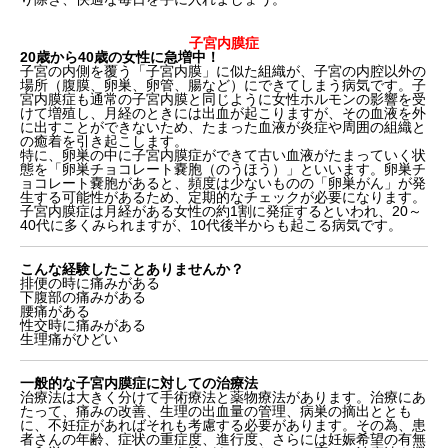
子宮内膜症
20歳から40歳の女性に急増中！
子宮の内側を覆う「子宮内膜」に似た組織が、子宮の内腔以外の
場所（腹膜、卵巣、卵管、腸など）にできてしまう病気です。子
宮内膜症も通常の子宮内膜と同じように女性ホルモンの影響を受
けて増殖し、月経のときには出血が起こりますが、その血液を外
に出すことができないため、たまった血液が炎症や周囲の組織と
の癒着を引き起こします。
特に、卵巣の中に子宮内膜症ができて古い血液がたまっていく状
態を「卵巣チョコレート嚢胞（のうほう）」といいます。卵巣チ
ョコレート嚢胞があると、頻度は少ないものの「卵巣がん」が発
生する可能性があるため、定期的なチェックが必要になります。
子宮内膜症は月経がある女性の約1割に発症するといわれ、20～
40代に多くみられますが、10代後半からも起こる病気です。
こんな経験したことありませんか？
排便の時に痛みがある
下腹部の痛みがある
腰痛がある
性交時に痛みがある
生理痛がひどい
一般的な子宮内膜症に対しての治療法
治療法は大きく分けて手術療法と薬物療法があります。治療にあ
たって、痛みの改善、生理の出血量の管理、病巣の摘出ととも
に、不妊症があればそれも考慮する必要があります。その為、患
者さんの年齢、症状の重症度、進行度、さらには妊娠希望の有無