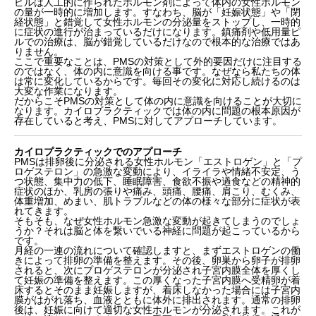
ピルは人工的に作られたホルモン剤によって体内の女性ホルモン
の量が一時的に増加します。すなわち、脳が「妊娠状態」や「閉
経状態」と錯覚して女性ホルモンの分泌量をストップし、一時的
に症状の進行が治まっているだけになります。鎮痛剤や低用量ピ
ルでの治療は、脳が錯覚しているだけなので根本的な治療ではあ
りません。
ここで重要なことは、PMSの対策として外的要因だけに注目する
のではなく、体の内に意識を向ける事です。なぜなら私たちの体
は常に変化しているからです。毎回その変化に対応し続けるのは
大変な作業になります。
だからこそPMSの対策として体の内に意識を向けることが大切に
なります。カイロプラクティックでは体の内に問題の根本原因が
存在していると考え、PMSに対してアプローチしています。
カイロプラクティックでのアプローチ
PMSは排卵後に分泌される女性ホルモン「エストロゲン」と「プ
ロゲステロン」の急激な変動により、イライラや情緒不安定、う
つ状態、集中力の低下、睡眠障害、食欲不振や過食などの精神的
症状のほか、乳房の張りや痛み、頭痛、腰痛、肩こり、むくみ、
体重増加、めまい、肌トラブルなどの体の様々な部分に症状が表
れてきます。
そもそも、なぜ女性ホルモン急激な変動が起きてしまうのでしょ
うか？それは脳と体を繋いでいる神経に問題が起こっているから
です。
月経の一連の流れについて確認しますと、まずエストロゲンの働
きによって排卵の準備を整えます。その後、卵巣から卵子が排卵
されると、次にプロゲステロンが分泌され子宮内膜全体を厚くし
て妊娠の準備を整えます。この厚くなった子宮内膜へ受精卵が着
床するとそのまま妊娠しますが、着床しなかった場合には子宮内
膜がはがれ落ち、血液とともに体外に排出されます。通常の排卵
後は、妊娠に向けて適切な女性ホルモンが分泌されます。これが