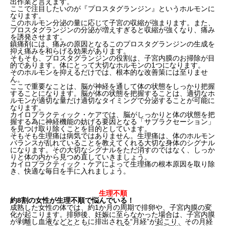
出作業と言えます。
ここで注目したいのが『プロスタグランジン』というホルモンに
なります。
このホルモン分泌の量に応じて子宮の収縮が強まります。また、
プロスタグランジンの分泌が増えすぎると収縮が強くなり、痛み
を誘発させます。
鎮痛剤には、痛みの原因となるこのプロスタグランジンの生成を
抑え痛みを和らげる効果があります。
そもそも、プロスタグランジンの役割は、子宮内膜のお掃除が目
的であります。体にとって大切なホルモンの1つになります。
そのホルモンを抑えるだけでは、根本的な改善策には至りませ
ん。
ここで重要なことは、脳が神経を通して体の状態をしっかり把握
することになります。脳が体の状態を把握することは、適切なホ
ルモンが適切な量だけ適切なタイミングで分泌することが可能に
なります。
カイロプラクティック・ケアでは、脳がしっかりと体の状態を把
握する為に神経機能の妨げる要因となる「サブラクセーション」
を見つけ取り除くことを目的としています。
そもそも生理痛は病気ではありません。生理痛は、体のホルモン
バランスが乱れていることを教えてくれる大切な身体のシグナル
になります。その大切なシグナルをただ消すのではなく、しっか
りと体の内から見つめ直していきましょう。
カイロプラクティック・ケアによって生理痛の根本原因を取り除
き、快適な毎日を手に入れましょう。
生理不順
約8割の女性が生理不順で悩んでいる！
成熟した女性の体では、約1か月の周期で排卵や、子宮内膜の変
化が起こります。排卵後、妊娠に至らなかった場合は、子宮内膜
が剥離し血液などとともに排出される“月経”が起こり、その月経