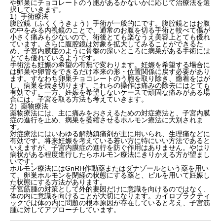
や卵巣にチョコレートのう胞があるかないかに応じて治療法を選
択していきます。
1）手術療法
腹腔鏡（ふくくうきょう）手術が一般的にです。腹腔鏡とはお腹
の中をみる内視鏡のことで、通常のお腹を切る手術と較べて傷が
小さく痛みも少ないので、術後とても楽なうえ美容上とても優れ
ています。さらに腹腔鏡は対象を拡大してみることができるた
め、子宮内膜症のように骨盤の深いところに病巣がある手術には
とても優れているようです。
手術法も妊娠の希望の有無で変わります。妊娠を希望する場合に
は卵巣や卵管をできるだけ本来の形・位置関係に戻す必要があり
ます。すなわち卵巣チョコレートのう胞を取り除き、癒着をはが
し、病巣を焼き切ります。これらの操作は痛みの除去にはとても
有効です。一方、妊娠を希望しないケースで頑固な痛みがある場
合には、子宮を取る方法も考えていきます。
2）薬物療法
薬物療法には、主に痛みをおさえるための対症療法と、子宮内膜
症の進行を止め、病巣を萎縮させるホルモン療法に大別されま
す。
対症療法にはいわゆる解熱鎮痛剤が主に用いられ、生理痛などに
有効です。将来妊娠を考えている若い方に特にいい方法であると
いえますが、子宮内膜症の進行を防ぐ作用はありません。やはり
病状がある程度進行したらホルモン療法にきりかえる方が望まし
いです。
ホルモン療法にはGnRH作動薬またはダナゾールという薬を用い
て、卵巣ホルモンを閉経の状態にする薬と、ピルを用いて妊娠し
た状態にする方法があります。
子宮筋腫の対策として外的要因だけに意識を向けるのではなく、
体の内に意識を向けることが大切になります。カイロプラクティ
ックでは体の内に問題の根本原因が存在していると考え、子宮筋
腫に対してアプローチしています。