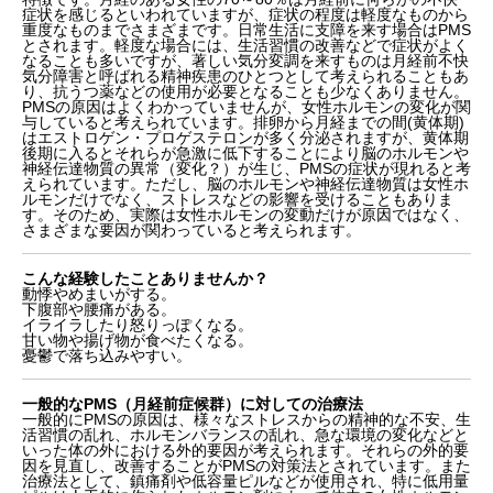
症状を感じるといわれていますが、症状の程度は軽度なものから
重度なものまでさまざまです。日常生活に支障を来す場合はPMS
とされます。軽度な場合には、生活習慣の改善などで症状がよく
なることも多いですが、著しい気分変調を来すものは月経前不快
気分障害と呼ばれる精神疾患のひとつとして考えられることもあ
り、抗うつ薬などの使用が必要となることも少なくありません。
PMSの原因はよくわかっていませんが、女性ホルモンの変化が関
与していると考えられています。排卵から月経までの間(黄体期)
はエストロゲン・プロゲステロンが多く分泌されますが、黄体期
後期に入るとそれらが急激に低下することにより脳のホルモンや
神経伝達物質の異常（変化？）が生じ、PMSの症状が現れると考
えられています。ただし、脳のホルモンや神経伝達物質は女性ホ
ルモンだけでなく、ストレスなどの影響を受けることもありま
す。そのため、実際は女性ホルモンの変動だけが原因ではなく、
さまざまな要因が関わっていると考えられます。
こんな経験したことありませんか？
動悸やめまいがする。
下腹部や腰痛がある。
イライラしたり怒りっぽくなる。
甘い物や揚げ物が食べたくなる。
憂鬱で落ち込みやすい。
一般的なPMS（月経前症候群）に対しての治療法
一般的にPMSの原因は、様々なストレスからの精神的な不安、生
活習慣の乱れ、ホルモンバランスの乱れ、急な環境の変化などと
いった体の外における外的要因が考えられます。それらの外的要
因を見直し、改善することがPMSの対策法とされています。また
治療法として、鎮痛剤や低容量ピルなどが使用され、特に低用量