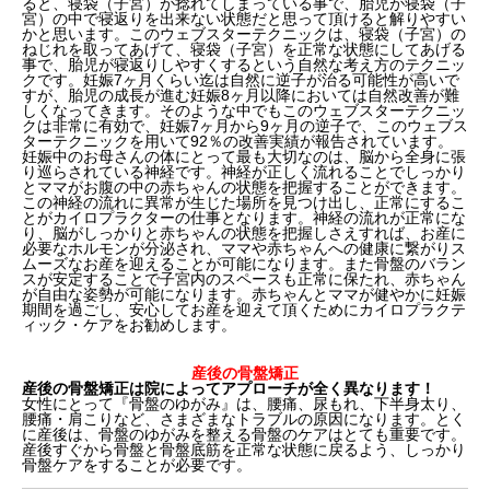
ると、寝袋（子宮）が捻れてしまっている事で、胎児が寝袋（子
宮）の中で寝返りを出来ない状態だと思って頂けると解りやすい
かと思います。このウェブスターテクニックは、寝袋（子宮）の
ねじれを取ってあげて、寝袋（子宮）を正常な状態にしてあげる
事で、胎児が寝返りしやすくするという自然な考え方のテクニッ
クです。妊娠7ヶ月くらい迄は自然に逆子が治る可能性が高いで
すが、胎児の成長が進む妊娠8ヶ月以降においては自然改善が難
しくなってきます。そのような中でもこのウェブスターテクニッ
クは非常に有効で、妊娠7ヶ月から9ヶ月の逆子で、このウェブス
ターテクニックを用いて92％の改善実績が報告されています。
妊娠中のお母さんの体にとって最も大切なのは、脳から全身に張
り巡らされている神経です。神経が正しく流れることでしっかり
とママがお腹の中の赤ちゃんの状態を把握することができます。
この神経の流れに異常が生じた場所を見つけ出し、正常にするこ
とがカイロプラクターの仕事となります。神経の流れが正常にな
り、脳がしっかりと赤ちゃんの状態を把握しさえすれば、お産に
必要なホルモンが分泌され、ママや赤ちゃんへの健康に繋がりス
ムーズなお産を迎えることが可能になります。また骨盤のバラン
スが安定することで子宮内のスペースも正常に保たれ、赤ちゃん
が自由な姿勢が可能になります。赤ちゃんとママが健やかに妊娠
期間を過ごし、安心してお産を迎えて頂くためにカイロプラクテ
ィック・ケアをお勧めします。
産後の骨盤矯正
産後の骨盤矯正は院によってアプローチが全く異なります！
女性にとって『骨盤のゆがみ』は、腰痛、尿もれ、下半身太り、
腰痛・肩こりなど、さまざまなトラブルの原因になります。とく
に産後は、骨盤のゆがみを整える骨盤のケアはとても重要です。
産後すぐから骨盤と骨盤底筋を正常な状態に戻るよう、しっかり
骨盤ケアをすることが必要です。