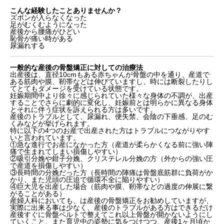
こんな経験したことありませんか？
ズボンが入らなくなった
足がむくむようになった
産後から腰痛がひどい
恥骨が痛い時がある
尿漏れする
一般的な産後の骨盤矯正に対しての治療法
出産後は、直径10cmもある赤ちゃんが骨盤の中を通り、産道で
ある筋肉や膜、靭帯などは伸びていますし、時には断裂したりし
てとてもダメージを受けている状態です。
妊娠期間中より徐々に感じられていた様々な身体の不調が、出産
することでさらに劇的に変化し、妊娠前とは明らかに異なる身体
とそれに伴う症状を訴えられる方は多いです。
産後のトラブルとして、尿漏れ、便失禁、会陰の下垂感、足のむ
くみなどが挙げられます。
特に以下の4つのお産で出産された方はトラブルにつながりやす
いと言われています。
①急な進行でお産になかった方（産道が柔らかくなる前に強い陣
痛で生まれてしまい損傷しやすい）
②吸引分娩や鉗子分娩、クリステレル分娩の方（外からの強い圧
で産道を損傷しやすい）
③長時間の分娩だった方（長時間の陣痛は骨盤底筋群に負荷がか
かり、また児頭の圧迫で循環不全に陥りやすい）
④巨大児を出産した場合（筋肉や膜、靭帯などの過度の伸展に繋
がることがある）
産婦人科においても、は産後の骨盤矯正をお勧めしていますが、
実際に出来る事は少なく、産後のトラブルがある方はできるだけ
産後すぐに骨盤ベルトで整えてこれ以上骨盤が開かないようにし
ていくこと、また育児中の姿勢に気をつけつつ、産後1ヶ月頃か