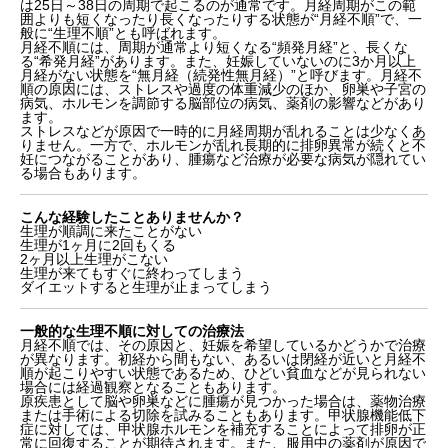
は25日～38日の周期で起こるのが通常です。月経周期がこの範
囲よりも短くなったり長くなったりする状態が“月経不順”で、一
般に“生理不順”とも呼ばれます。
月経不順には、周期が通常より短くなる“頻発月経”と、長くな
る“希発月経”があります。また、妊娠していないのに3か月以上
月経がない状態を“無月経（続発性無月経）”と呼びます。月経不
順の原因には、ストレスや過度の体重減少のほか、卵巣や子宮の
病気、ホルモンを調節する脳部位の病気、薬剤の影響などがあり
ます。
ストレスなどが原因で一時的に月経周期が乱れることは少なくあ
りません。一方で、ホルモンが乱れ長期的に排卵異常が続くと不
妊につながることがあり、腫瘍など治療が必要な病気が隠れてい
る場合もあります。
こんな経験したことありませんか？
生理が順調に来たことがない
生理が1ヶ月に2回もくる
2ヶ月以上生理がこない
生理が来てもすぐに終わってしまう
ダイエットすると生理が止まってしまう
一般的な生理不順に対しての治療法
月経不順では、その原因と、妊娠を希望しているかどうかで治療
が異なります。初経から間もない、あるいは閉経が近いと月経不
順が起こりやすい状態であるため、ひどい貧血などが見られない
場合には経過観察となることもあります。
原疾患として脳や卵巣などに腫瘍が見つかった場合は、薬物治療
または手術による切除を試みることもあります。甲状腺機能低下
症に対しては、甲状腺ホルモンを補充することによって排卵が正
常に回復することが期待されます。また、服用中の薬剤が原因で